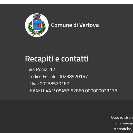
Comune di Vertova
Recapiti e contatti
Via Roma, 12
Codice Fiscale:
00238520167
P.Iva:
00238520167
IBAN:
IT 44 V 08453 52860 000000023175
RSS
Accessibilità
Privacy
Cookie
Mappa de
Questo sito 
alla navig
statistiche