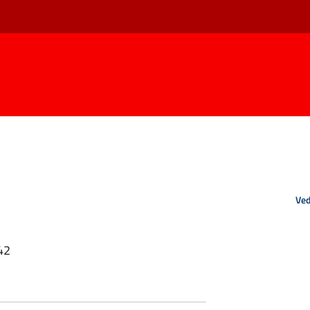
Ved
42