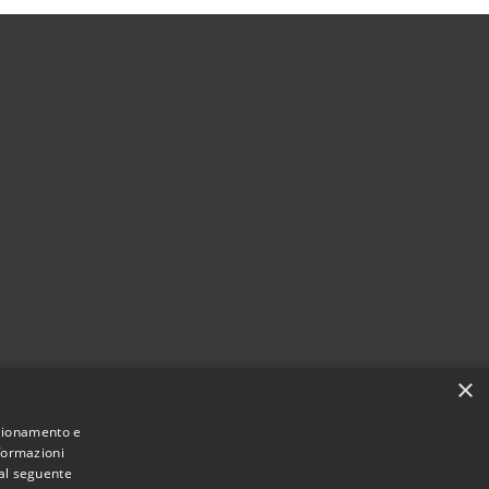
×
Municipium
Accesso redazione
i Vertova • Powered by
•
nzionamento e
nformazioni
 al seguente