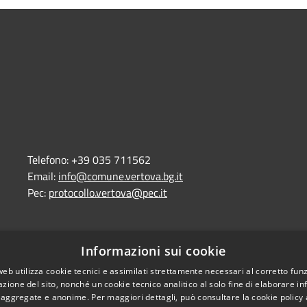
Telefono:
+39 035 711562
Email:
info@comune.vertova.bg.it
Pec:
protocollo.vertova@pec.it
Informazioni sui cookie
l sito
Copyright © 2026 • Comune d
web utilizza cookie tecnici e assimilati strettamente necessari al corretto fu
azione del sito, nonché un cookie tecnico analitico al solo fine di elaborare i
, aggregate e anonime. Per maggiori dettagli, può consultare la cookie policy